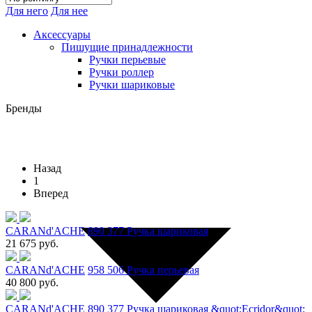
Для него
Для нее
Аксессуары
Пишущие принадлежности
Ручки перьевые
Ручки роллер
Ручки шариковые
Бренды
Назад
1
Вперед
CARANd'ACHE
890 377 Ручка шариковая
21 675 руб.
CARANd'ACHE
958 506 Ручка перьевая
40 800 руб.
CARANd'ACHE
890 377 Ручка шариковая &quot;Ecridor&quot;