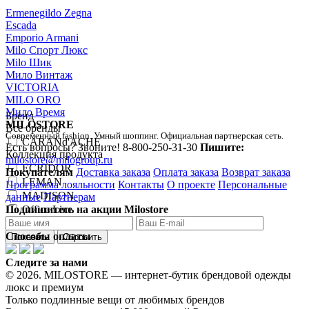
Ermenegildo Zegna
Escada
Emporio Armani
Milo Спорт Люкс
Milo Шик
Мило Винтаж
VICTORIA
MILO ORO
Мило Время
Бренд
MILOSTORE
Все бренды
Современный fashion. Умный шоппинг. Официальная партнерская сеть.
CARANd'ACHE
Есть вопросы? Звоните!
8-800-250-31-30
Пишите:
Коллекция продукта
milostore@milogroup.ru
ECRIDOR
Покупателям
Доставка заказа
Оплата заказа
Возврат заказа
LEMAN
Программа лояльности
Контакты
О проекте
Персональные
MADISON
данные
Партнерам
Подпишитесь на акции Milostore
Office Line
RNX
Способы оплаты
Следите за нами
© 2026. MILOSTORE — интернет-бутик брендовой одежды
люкс и премиум
Только подлинные вещи от любимых брендов