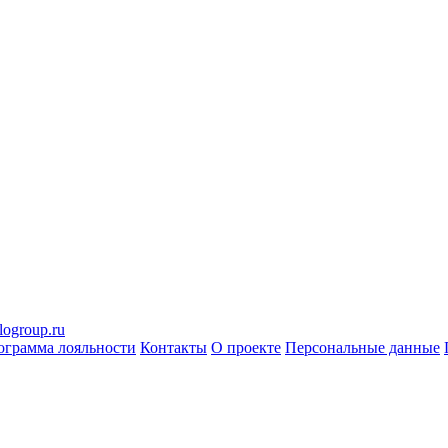
logroup.ru
ограмма лояльности
Контакты
О проекте
Персональные данные