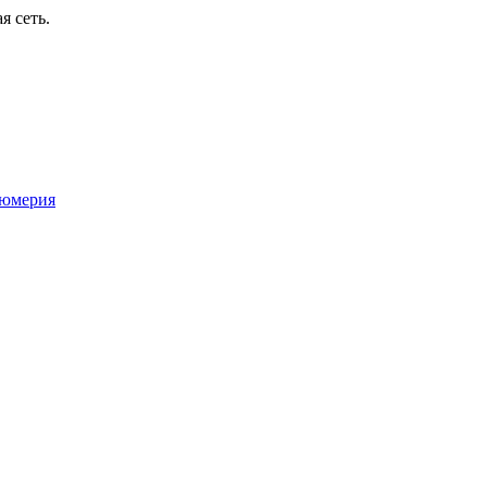
я сеть.
юмерия