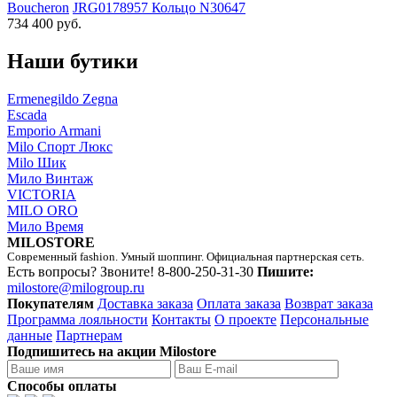
Boucheron
JRG0178957 Кольцо N30647
734 400 руб.
Наши бутики
Ermenegildo Zegna
Escada
Emporio Armani
Milo Спорт Люкс
Milo Шик
Мило Винтаж
VICTORIA
MILO ORO
Мило Время
MILOSTORE
Современный fashion. Умный шоппинг. Официальная партнерская сеть.
Есть вопросы? Звоните!
8-800-250-31-30
Пишите:
milostore@milogroup.ru
Покупателям
Доставка заказа
Оплата заказа
Возврат заказа
Программа лояльности
Контакты
О проекте
Персональные
данные
Партнерам
Подпишитесь на акции Milostore
Способы оплаты