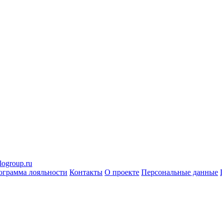
logroup.ru
ограмма лояльности
Контакты
О проекте
Персональные данные