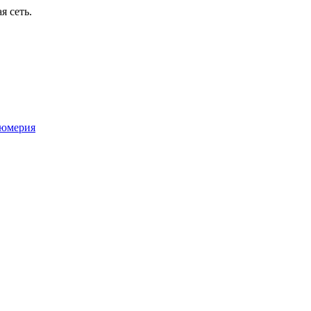
я сеть.
юмерия