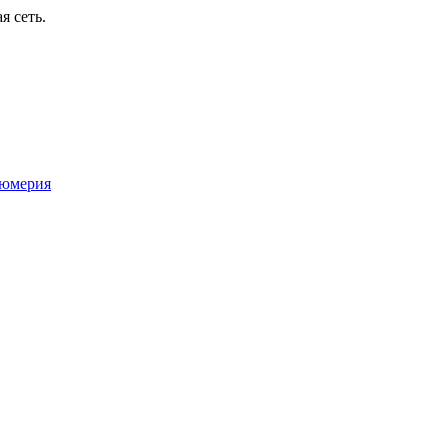
я сеть.
юмерия