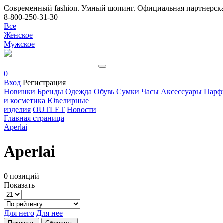
Современный fashion. Умный шопинг. Официальная партнерска
8-800-250-31-30
Все
Женское
Мужское
0
Вход
Регистрация
Новинки
Бренды
Одежда
Обувь
Сумки
Часы
Аксессуары
Парф
и косметика
Ювелирные
изделия
OUTLET
Новости
Главная страница
Aperlai
Aperlai
0 позиций
Показать
Для него
Для нее