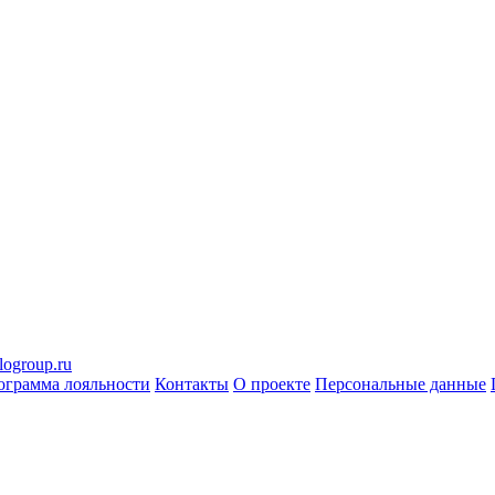
logroup.ru
ограмма лояльности
Контакты
О проекте
Персональные данные