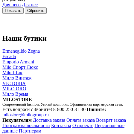
Для него
Для нее
Наши бутики
Ermenegildo Zegna
Escada
Emporio Armani
Milo Спорт Люкс
Milo Шик
Мило Винтаж
VICTORIA
MILO ORO
Мило Время
MILOSTORE
Современный fashion. Умный шоппинг. Официальная партнерская сеть.
Есть вопросы? Звоните!
8-800-250-31-30
Пишите:
milostore@milogroup.ru
Покупателям
Доставка заказа
Оплата заказа
Возврат заказа
Программа лояльности
Контакты
О проекте
Персональные
данные
Партнерам