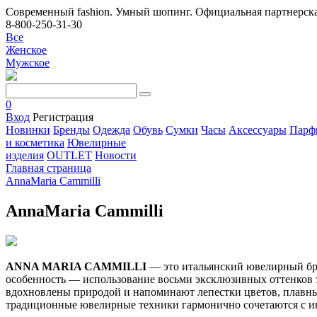
Современный fashion. Умный шопинг. Официальная партнерска
8-800-250-31-30
Все
Женское
Мужское
0
Вход
Регистрация
Новинки
Бренды
Одежда
Обувь
Сумки
Часы
Аксессуары
Парф
и косметика
Ювелирные
изделия
OUTLET
Новости
Главная страница
AnnaMaria Cammilli
AnnaMaria Cammilli
ANNA MARIA CAMMILLI
— это итальянский ювелирный бре
особенность — использование восьми эксклюзивных оттенков 
вдохновлены природой и напоминают лепестки цветов, плавны
традиционные ювелирные техники гармонично сочетаются с 