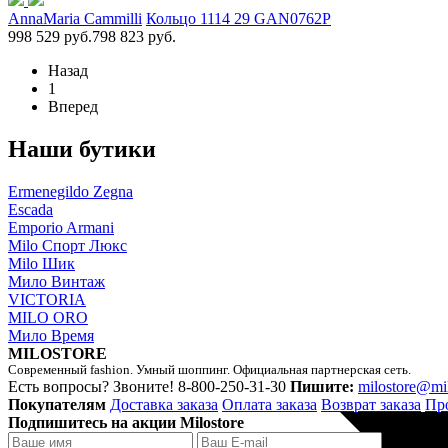
AnnaMaria Cammilli
Кольцо 1114 29 GAN0762P
998 529 руб.
798 823 руб.
Назад
1
Вперед
Наши бутики
Ermenegildo Zegna
Escada
Emporio Armani
Milo Спорт Люкс
Milo Шик
Мило Винтаж
VICTORIA
MILO ORO
Мило Время
MILOSTORE
Современный fashion. Умный шоппинг. Официальная партнерская сеть.
Есть вопросы? Звоните!
8-800-250-31-30
Пишите:
milostore@mi
Покупателям
Доставка заказа
Оплата заказа
Возврат заказа
Пр
Подпишитесь на акции Milostore