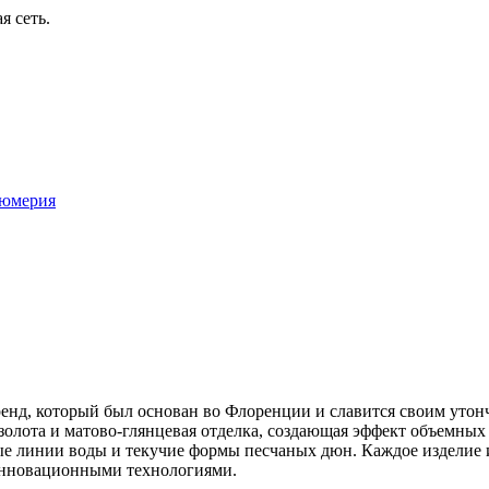
я сеть.
юмерия
нд, который был основан во Флоренции и славится своим утонч
золота и матово-глянцевая отделка, создающая эффект объемны
е линии воды и текучие формы песчаных дюн. Каждое изделие и
инновационными технологиями.