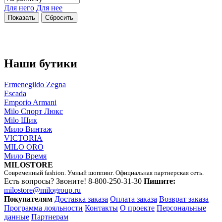
Для него
Для нее
Наши бутики
Ermenegildo Zegna
Escada
Emporio Armani
Milo Спорт Люкс
Milo Шик
Мило Винтаж
VICTORIA
MILO ORO
Мило Время
MILOSTORE
Современный fashion. Умный шоппинг. Официальная партнерская сеть.
Есть вопросы? Звоните!
8-800-250-31-30
Пишите:
milostore@milogroup.ru
Покупателям
Доставка заказа
Оплата заказа
Возврат заказа
Программа лояльности
Контакты
О проекте
Персональные
данные
Партнерам