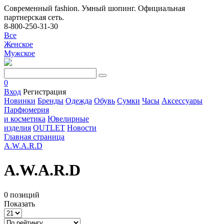
Современный fashion. Умный шопинг. Официальная
партнерская сеть.
8-800-250-31-30
Все
Женское
Мужское
0
Вход
Регистрация
Новинки
Бренды
Одежда
Обувь
Сумки
Часы
Аксессуары
Парфюмерия
и косметика
Ювелирные
изделия
OUTLET
Новости
Главная страница
A.W.A.R.D
A.W.A.R.D
0 позиций
Показать