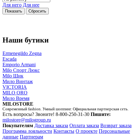
Для него
Для нее
Наши бутики
Ermenegildo Zegna
Escada
Emporio Armani
Milo Спорт Люкс
Milo Шик
Мило Винтаж
VICTORIA
MILO ORO
Мило Время
MILOSTORE
Современный fashion. Умный шоппинг. Официальная партнерская сеть.
Есть вопросы? Звоните!
8-800-250-31-30
Пишите:
milostore@milogroup.ru
Покупателям
Доставка заказа
Оплата заказа
Возврат заказа
Программа лояльности
Контакты
О проекте
Персональные
данные
Партнерам