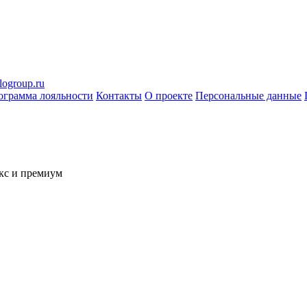
logroup.ru
ограмма лояльности
Контакты
О проекте
Персональные данные
кс и премиум