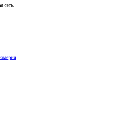
я сеть.
юмерия