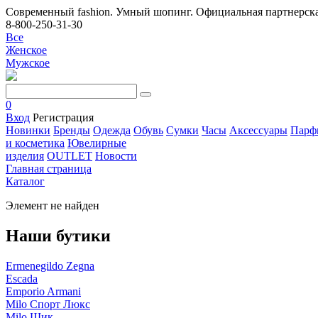
Современный fashion. Умный шопинг. Официальная партнерска
8-800-250-31-30
Все
Женское
Мужское
0
Вход
Регистрация
Новинки
Бренды
Одежда
Обувь
Сумки
Часы
Аксессуары
Парф
и косметика
Ювелирные
изделия
OUTLET
Новости
Главная страница
Каталог
Элемент не найден
Наши бутики
Ermenegildo Zegna
Escada
Emporio Armani
Milo Спорт Люкс
Milo Шик