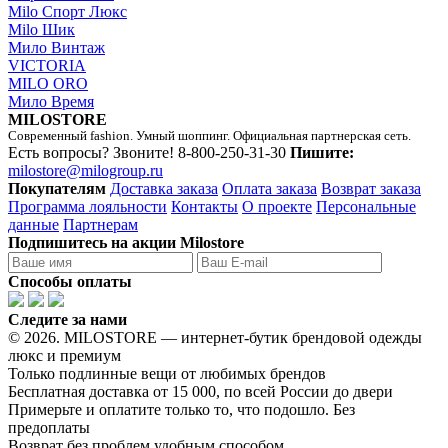
Milo Спорт Люкс
Milo Шик
Мило Винтаж
VICTORIA
MILO ORO
Мило Время
MILOSTORE
Современный fashion. Умный шоппинг. Официальная партнерская сеть.
Есть вопросы? Звоните!
8-800-250-31-30
Пишите:
milostore@milogroup.ru
Покупателям
Доставка заказа
Оплата заказа
Возврат заказа
Программа лояльности
Контакты
О проекте
Персональные
данные
Партнерам
Подпишитесь на акции Milostore
Способы оплаты
Следите за нами
© 2026. MILOSTORE — интернет-бутик брендовой одежды
люкс и премиум
Только подлинные вещи от любимых брендов
Бесплатная доставка от 15 000, по всей России до двери
Примерьте и оплатите только то, что подошло. Без
предоплаты
Возврат без проблем удобным способом