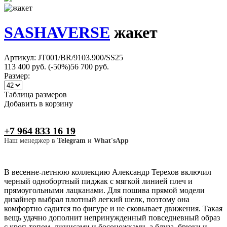
SASHAVERSE
жакет
Артикул: JT001/BR/9103.900/SS25
113 400 руб.
(-50%)
56 700 руб.
Размер:
Таблица размеров
Добавить в корзину
+7 964 833 16 19
Наш менеджер в
Telegram
и
What'sApp
В весенне-летнюю коллекцию Александр Терехов включил
черный однобортный пиджак с мягкой линией плеч и
прямоугольными лацканами. Для пошива прямой модели
дизайнер выбрал плотный легкий шелк, поэтому она
комфортно садится по фигуре и не сковывает движения. Такая
вещь удачно дополнит непринужденный повседневный образ
с кроп-топом, джинсами и босоножками, а блуза, брюки и