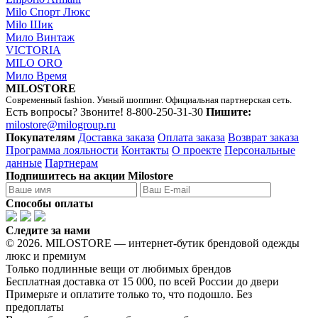
Milo Спорт Люкс
Milo Шик
Мило Винтаж
VICTORIA
MILO ORO
Мило Время
MILOSTORE
Современный fashion. Умный шоппинг. Официальная партнерская сеть.
Есть вопросы? Звоните!
8-800-250-31-30
Пишите:
milostore@milogroup.ru
Покупателям
Доставка заказа
Оплата заказа
Возврат заказа
Программа лояльности
Контакты
О проекте
Персональные
данные
Партнерам
Подпишитесь на акции Milostore
Способы оплаты
Следите за нами
© 2026. MILOSTORE — интернет-бутик брендовой одежды
люкс и премиум
Только подлинные вещи от любимых брендов
Бесплатная доставка от 15 000, по всей России до двери
Примерьте и оплатите только то, что подошло. Без
предоплаты