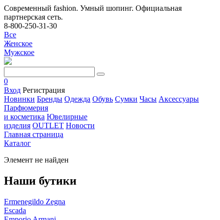
Современный fashion. Умный шопинг. Официальная
партнерская сеть.
8-800-250-31-30
Все
Женское
Мужское
0
Вход
Регистрация
Новинки
Бренды
Одежда
Обувь
Сумки
Часы
Аксессуары
Парфюмерия
и косметика
Ювелирные
изделия
OUTLET
Новости
Главная страница
Каталог
Элемент не найден
Наши бутики
Ermenegildo Zegna
Escada
Emporio Armani