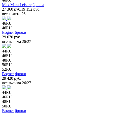
48RU
Max Mara Leisure
брюки
27 360 руб.
19 152 руб.
весна-лето 26
46RU
46RU
Bogner
брюки
29 670 руб.
осень-зима 26/27
44RU
46RU
48RU
50RU
52RU
Bogner
брюки
29 420 руб.
осень-зима 26/27
44RU
46RU
48RU
50RU
Bogner
брюки