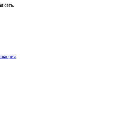
я сеть.
юмерия