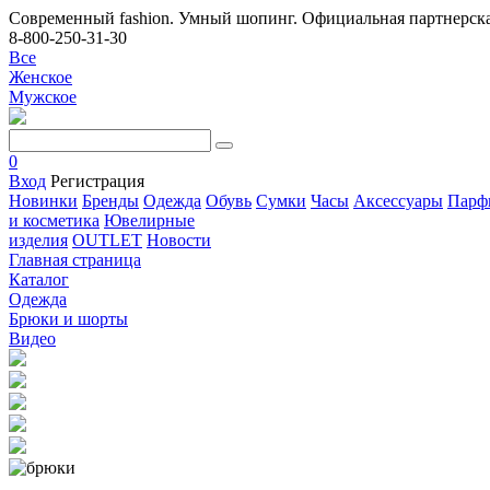
Современный fashion. Умный шопинг. Официальная партнерска
8-800-250-31-30
Все
Женское
Мужское
0
Вход
Регистрация
Новинки
Бренды
Одежда
Обувь
Сумки
Часы
Аксессуары
Парф
и косметика
Ювелирные
изделия
OUTLET
Новости
Главная страница
Каталог
Одежда
Брюки и шорты
Видео