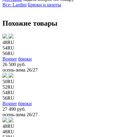
Все: Lardini
Брюки и шорты
Похожие товары
48RU
54RU
56RU
Bogner
брюки
26 500 руб.
осень-зима 26/27
50RU
52RU
54RU
56RU
Bogner
брюки
27 490 руб.
осень-зима 26/27
48RU
48RU