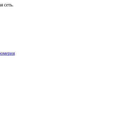
я сеть.
юмерия