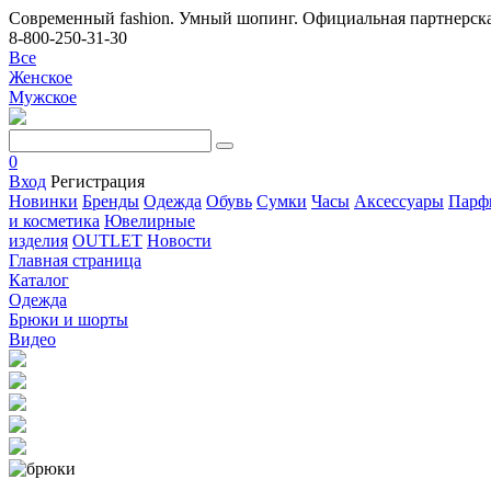
Современный fashion. Умный шопинг. Официальная партнерска
8-800-250-31-30
Все
Женское
Мужское
0
Вход
Регистрация
Новинки
Бренды
Одежда
Обувь
Сумки
Часы
Аксессуары
Парф
и косметика
Ювелирные
изделия
OUTLET
Новости
Главная страница
Каталог
Одежда
Брюки и шорты
Видео