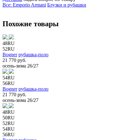
Все: Emporio Armani
Блузки и рубашки
Похожие товары
48RU
52RU
Bogner
рубашка-поло
21 770 руб.
осень-зима 26/27
54RU
56RU
Bogner
рубашка-поло
21 770 руб.
осень-зима 26/27
48RU
50RU
52RU
54RU
56RU