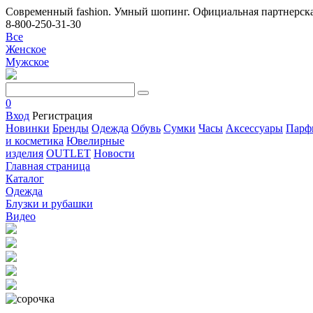
Современный fashion. Умный шопинг. Официальная партнерска
8-800-250-31-30
Все
Женское
Мужское
0
Вход
Регистрация
Новинки
Бренды
Одежда
Обувь
Сумки
Часы
Аксессуары
Парф
и косметика
Ювелирные
изделия
OUTLET
Новости
Главная страница
Каталог
Одежда
Блузки и рубашки
Видео