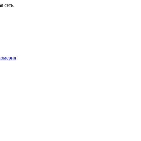
я сеть.
юмерия