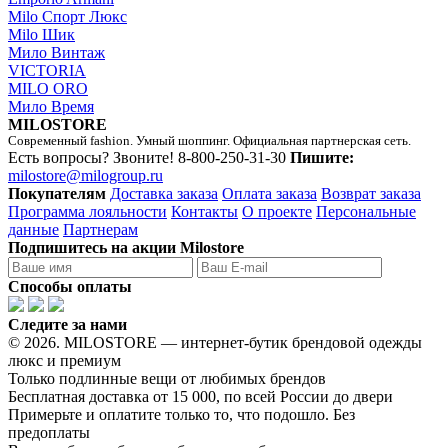
Milo Спорт Люкс
Milo Шик
Мило Винтаж
VICTORIA
MILO ORO
Мило Время
MILOSTORE
Современный fashion. Умный шоппинг. Официальная партнерская сеть.
Есть вопросы? Звоните!
8-800-250-31-30
Пишите:
milostore@milogroup.ru
Покупателям
Доставка заказа
Оплата заказа
Возврат заказа
Программа лояльности
Контакты
О проекте
Персональные
данные
Партнерам
Подпишитесь на акции Milostore
Способы оплаты
Следите за нами
© 2026. MILOSTORE — интернет-бутик брендовой одежды
люкс и премиум
Только подлинные вещи от любимых брендов
Бесплатная доставка от 15 000, по всей России до двери
Примерьте и оплатите только то, что подошло. Без
предоплаты