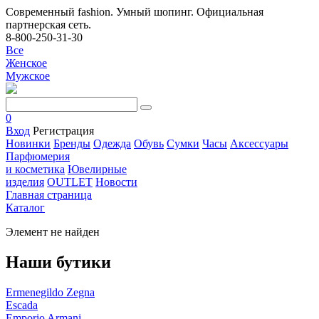
Современный fashion. Умный шопинг. Официальная
партнерская сеть.
8-800-250-31-30
Все
Женское
Мужское
0
Вход
Регистрация
Новинки
Бренды
Одежда
Обувь
Сумки
Часы
Аксессуары
Парфюмерия
и косметика
Ювелирные
изделия
OUTLET
Новости
Главная страница
Каталог
Элемент не найден
Наши бутики
Ermenegildo Zegna
Escada
Emporio Armani