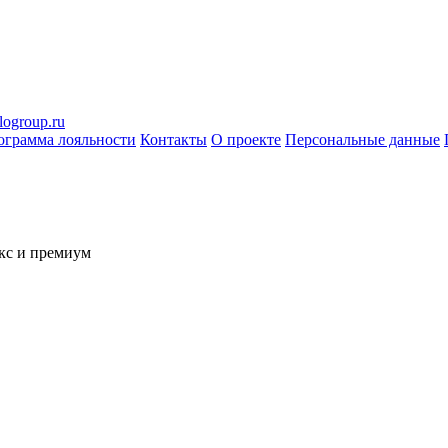
logroup.ru
ограмма лояльности
Контакты
О проекте
Персональные данные
кс и премиум