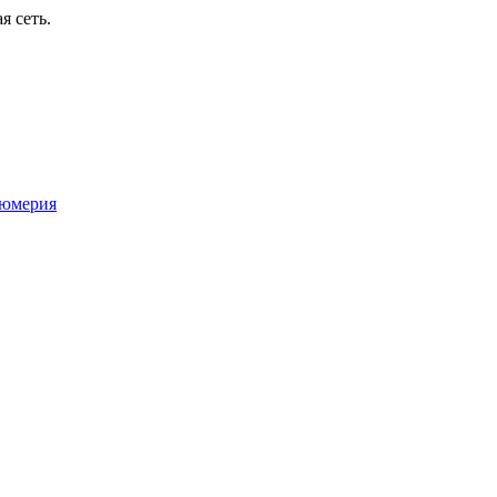
я сеть.
юмерия