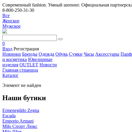
Современный fashion. Умный шопинг. Официальная партнерска
8-800-250-31-30
Все
Женское
Мужское
0
Вход
Регистрация
Новинки
Бренды
Одежда
Обувь
Сумки
Часы
Аксессуары
Парф
и косметика
Ювелирные
изделия
OUTLET
Новости
Главная страница
Каталог
Элемент не найден
Наши бутики
Ermenegildo Zegna
Escada
Emporio Armani
Milo Спорт Люкс
Milo Шик