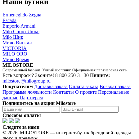
Наши бутики
Ermenegildo Zegna
Escada
Emporio Armani
Milo Спорт Люкс
Milo Шик
Мило Винтаж
VICTORIA
MILO ORO
Мило Время
MILOSTORE
Современный fashion. Умный шоппинг. Официальная партнерская сеть.
Есть вопросы? Звоните!
8-800-250-31-30
Пишите:
milostore@milogroup.ru
Покупателям
Доставка заказа
Оплата заказа
Возврат заказа
Программа лояльности
Контакты
О проекте
Персональные
данные
Партнерам
Подпишитесь на акции Milostore
Способы оплаты
Следите за нами
© 2026. MILOSTORE — интернет-бутик брендовой одежды
люкс и премиум