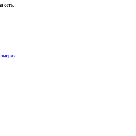
я сеть.
юмерия