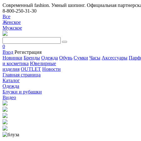
Современный fashion. Умный шопинг. Официальная партнерска
8-800-250-31-30
Все
Женское
Мужское
0
Вход
Регистрация
Новинки
Бренды
Одежда
Обувь
Сумки
Часы
Аксессуары
Парф
и косметика
Ювелирные
изделия
OUTLET
Новости
Главная страница
Каталог
Одежда
Блузки и рубашки
Видео