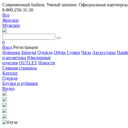
Современный fashion. Умный шопинг. Официальная партнерска
8-800-250-31-30
Все
Женское
Мужское
0
Вход
Регистрация
Новинки
Бренды
Одежда
Обувь
Сумки
Часы
Аксессуары
Парф
и косметика
Ювелирные
изделия
OUTLET
Новости
Главная страница
Каталог
Одежда
Блузки и рубашки
Видео