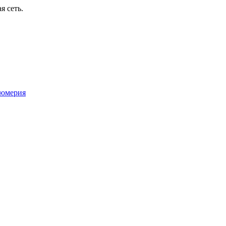
я сеть.
юмерия