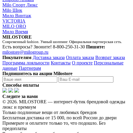
Milo Спорт Люкс
Milo Шик
Мило Винтаж
VICTORIA
MILO ORO
Мило Время
MILOSTORE
Современный fashion. Умный шоппинг. Официальная партнерская сеть.
Есть вопросы? Звоните!
8-800-250-31-30
Пишите:
milostore@milogroup.ru
Покупателям
Доставка заказа
Оплата заказа
Возврат заказа
Программа лояльности
Контакты
О проекте
Персональные
данные
Партнерам
Подпишитесь на акции Milostore
Способы оплаты
Следите за нами
© 2026. MILOSTORE — интернет-бутик брендовой одежды
люкс и премиум
Только подлинные вещи от любимых брендов
Бесплатная доставка от 15 000, по всей России до двери
Примерьте и оплатите только то, что подошло. Без
предоплаты