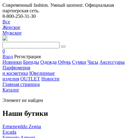
Современный fashion. Умный шопинг. Официальная
партнерская сеть.
8-800-250-31-30
Все
Женское
Мужское
0
Вход
Регистрация
Новинки
Бренды
Одежда
Обувь
Сумки
Часы
Аксессуары
Парфюмерия
и косметика
Ювелирные
изделия
OUTLET
Новости
Главная страница
Каталог
Элемент не найден
Наши бутики
Ermenegildo Zegna
Escada
Emporio Armani