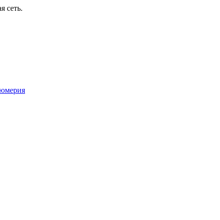
я сеть.
юмерия