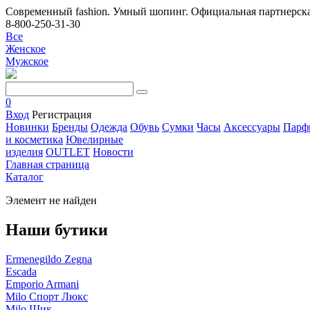
Современный fashion. Умный шопинг. Официальная партнерска
8-800-250-31-30
Все
Женское
Мужское
0
Вход
Регистрация
Новинки
Бренды
Одежда
Обувь
Сумки
Часы
Аксессуары
Парф
и косметика
Ювелирные
изделия
OUTLET
Новости
Главная страница
Каталог
Элемент не найден
Наши бутики
Ermenegildo Zegna
Escada
Emporio Armani
Milo Спорт Люкс
Milo Шик