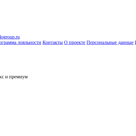
logroup.ru
ограмма лояльности
Контакты
О проекте
Персональные данные
кс и премиум