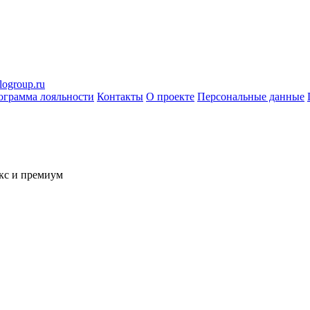
logroup.ru
ограмма лояльности
Контакты
О проекте
Персональные данные
кс и премиум