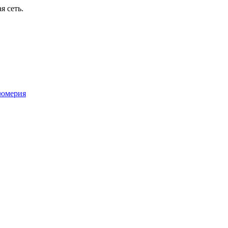
я сеть.
юмерия