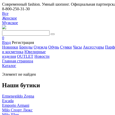
Современный fashion. Умный шопинг. Официальная партнерска
8-800-250-31-30
Все
Женское
Мужское
0
Вход
Регистрация
Новинки
Бренды
Одежда
Обувь
Сумки
Часы
Аксессуары
Парф
и косметика
Ювелирные
изделия
OUTLET
Новости
Главная страница
Каталог
Элемент не найден
Наши бутики
Ermenegildo Zegna
Escada
Emporio Armani
Milo Спорт Люкс
Milo Шик