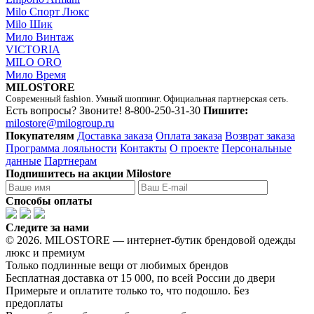
Milo Спорт Люкс
Milo Шик
Мило Винтаж
VICTORIA
MILO ORO
Мило Время
MILOSTORE
Современный fashion. Умный шоппинг. Официальная партнерская сеть.
Есть вопросы? Звоните!
8-800-250-31-30
Пишите:
milostore@milogroup.ru
Покупателям
Доставка заказа
Оплата заказа
Возврат заказа
Программа лояльности
Контакты
О проекте
Персональные
данные
Партнерам
Подпишитесь на акции Milostore
Способы оплаты
Следите за нами
© 2026. MILOSTORE — интернет-бутик брендовой одежды
люкс и премиум
Только подлинные вещи от любимых брендов
Бесплатная доставка от 15 000, по всей России до двери
Примерьте и оплатите только то, что подошло. Без
предоплаты