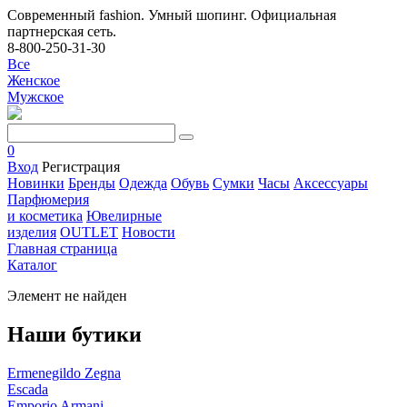
Современный fashion. Умный шопинг. Официальная
партнерская сеть.
8-800-250-31-30
Все
Женское
Мужское
0
Вход
Регистрация
Новинки
Бренды
Одежда
Обувь
Сумки
Часы
Аксессуары
Парфюмерия
и косметика
Ювелирные
изделия
OUTLET
Новости
Главная страница
Каталог
Элемент не найден
Наши бутики
Ermenegildo Zegna
Escada
Emporio Armani