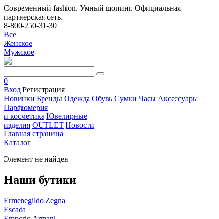
Современный fashion. Умный шопинг. Официальная
партнерская сеть.
8-800-250-31-30
Все
Женское
Мужское
0
Вход
Регистрация
Новинки
Бренды
Одежда
Обувь
Сумки
Часы
Аксессуары
Парфюмерия
и косметика
Ювелирные
изделия
OUTLET
Новости
Главная страница
Каталог
Элемент не найден
Наши бутики
Ermenegildo Zegna
Escada
Emporio Armani