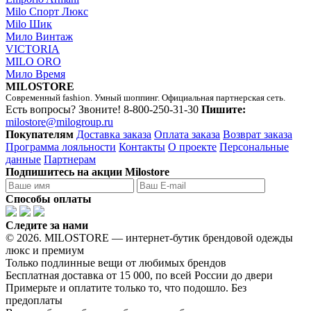
Milo Спорт Люкс
Milo Шик
Мило Винтаж
VICTORIA
MILO ORO
Мило Время
MILOSTORE
Современный fashion. Умный шоппинг. Официальная партнерская сеть.
Есть вопросы? Звоните!
8-800-250-31-30
Пишите:
milostore@milogroup.ru
Покупателям
Доставка заказа
Оплата заказа
Возврат заказа
Программа лояльности
Контакты
О проекте
Персональные
данные
Партнерам
Подпишитесь на акции Milostore
Способы оплаты
Следите за нами
© 2026. MILOSTORE — интернет-бутик брендовой одежды
люкс и премиум
Только подлинные вещи от любимых брендов
Бесплатная доставка от 15 000, по всей России до двери
Примерьте и оплатите только то, что подошло. Без
предоплаты