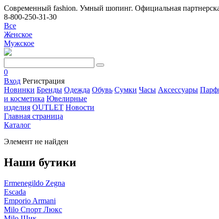
Современный fashion. Умный шопинг. Официальная партнерска
8-800-250-31-30
Все
Женское
Мужское
0
Вход
Регистрация
Новинки
Бренды
Одежда
Обувь
Сумки
Часы
Аксессуары
Парф
и косметика
Ювелирные
изделия
OUTLET
Новости
Главная страница
Каталог
Элемент не найден
Наши бутики
Ermenegildo Zegna
Escada
Emporio Armani
Milo Спорт Люкс
Milo Шик