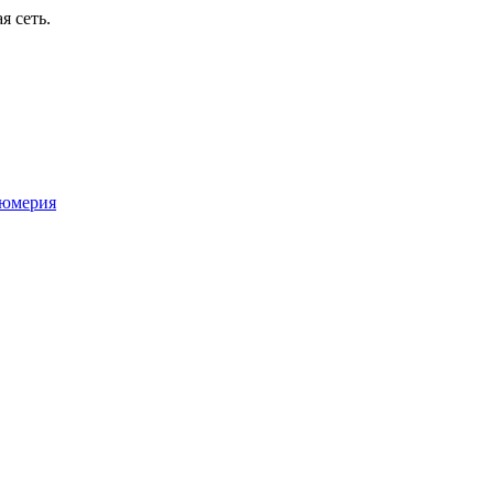
я сеть.
юмерия