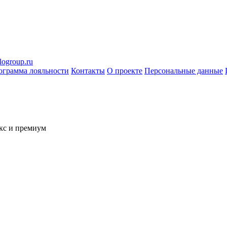
logroup.ru
ограмма лояльности
Контакты
О проекте
Персональные данные
кс и премиум