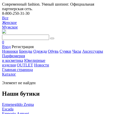
Современный fashion. Умный шопинг. Официальная
партнерская сеть.
8-800-250-31-30
Все
Женское
Мужское
0
Вход
Регистрация
Новинки
Бренды
Одежда
Обувь
Сумки
Часы
Аксессуары
Парфюмерия
и косметика
Ювелирные
изделия
OUTLET
Новости
Главная страница
Каталог
Элемент не найден
Наши бутики
Ermenegildo Zegna
Escada
Emporio Armani