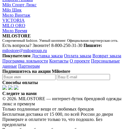
Milo Спорт Люкс
Milo Шик
Мило Винтаж
VICTORIA
MILO ORO
Мило Время
MILOSTORE
Современный fashion. Умный шоппинг. Официальная партнерская сеть.
Есть вопросы? Звоните!
8-800-250-31-30
Пишите:
milostore@milogroup.ru
Покупателям
Доставка заказа
Оплата заказа
Возврат заказа
Программа лояльности
Контакты
О проекте
Персональные
данные
Партнерам
Подпишитесь на акции Milostore
Способы оплаты
Следите за нами
© 2026. MILOSTORE — интернет-бутик брендовой одежды
люкс и премиум
Только подлинные вещи от любимых брендов
Бесплатная доставка от 15 000, по всей России до двери
Примерьте и оплатите только то, что подошло. Без
предоплаты