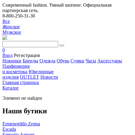
Современный fashion. Умный шопинг. Официальная
партнерская сеть.
8-800-250-31-30
Все
Женское
Мужское
0
Вход
Регистрация
Новинки
Бренды
Одежда
Обувь
Сумки
Часы
Аксессуары
Парфюмерия
и косметика
Ювелирные
изделия
OUTLET
Новости
Главная страница
Каталог
Элемент не найден
Наши бутики
Ermenegildo Zegna
Escada
Emporio Armani