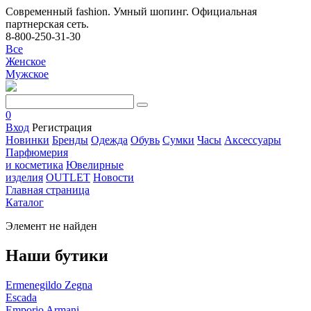
Современный fashion. Умный шопинг. Официальная
партнерская сеть.
8-800-250-31-30
Все
Женское
Мужское
0
Вход
Регистрация
Новинки
Бренды
Одежда
Обувь
Сумки
Часы
Аксессуары
Парфюмерия
и косметика
Ювелирные
изделия
OUTLET
Новости
Главная страница
Каталог
Элемент не найден
Наши бутики
Ermenegildo Zegna
Escada
Emporio Armani