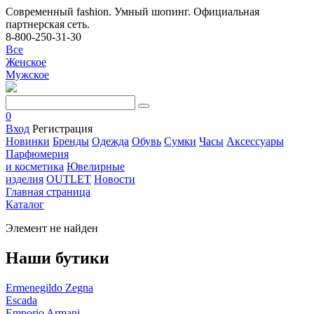
Современный fashion. Умный шопинг. Официальная
партнерская сеть.
8-800-250-31-30
Все
Женское
Мужское
0
Вход
Регистрация
Новинки
Бренды
Одежда
Обувь
Сумки
Часы
Аксессуары
Парфюмерия
и косметика
Ювелирные
изделия
OUTLET
Новости
Главная страница
Каталог
Элемент не найден
Наши бутики
Ermenegildo Zegna
Escada
Emporio Armani