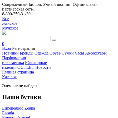
Современный fashion. Умный шопинг. Официальная
партнерская сеть.
8-800-250-31-30
Все
Женское
Мужское
0
Вход
Регистрация
Новинки
Бренды
Одежда
Обувь
Сумки
Часы
Аксессуары
Парфюмерия
и косметика
Ювелирные
изделия
OUTLET
Новости
Главная страница
Каталог
Элемент не найден
Наши бутики
Ermenegildo Zegna
Escada
Emporio Armani