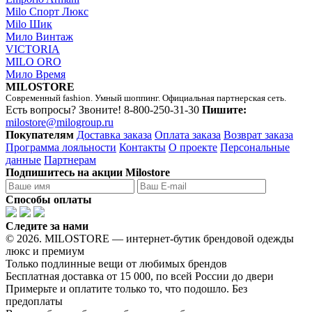
Milo Спорт Люкс
Milo Шик
Мило Винтаж
VICTORIA
MILO ORO
Мило Время
MILOSTORE
Современный fashion. Умный шоппинг. Официальная партнерская сеть.
Есть вопросы? Звоните!
8-800-250-31-30
Пишите:
milostore@milogroup.ru
Покупателям
Доставка заказа
Оплата заказа
Возврат заказа
Программа лояльности
Контакты
О проекте
Персональные
данные
Партнерам
Подпишитесь на акции Milostore
Способы оплаты
Следите за нами
© 2026. MILOSTORE — интернет-бутик брендовой одежды
люкс и премиум
Только подлинные вещи от любимых брендов
Бесплатная доставка от 15 000, по всей России до двери
Примерьте и оплатите только то, что подошло. Без
предоплаты