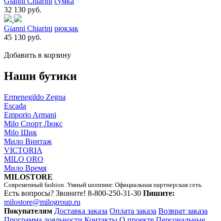
Gianni Chiarini
сумка
32 130 руб.
Gianni Chiarini
рюкзак
45 130 руб.
Добавить в корзину
Наши бутики
Ermenegildo Zegna
Escada
Emporio Armani
Milo Спорт Люкс
Milo Шик
Мило Винтаж
VICTORIA
MILO ORO
Мило Время
MILOSTORE
Современный fashion. Умный шоппинг. Официальная партнерская сеть.
Есть вопросы? Звоните!
8-800-250-31-30
Пишите:
milostore@milogroup.ru
Покупателям
Доставка заказа
Оплата заказа
Возврат заказа
Программа лояльности
Контакты
О проекте
Персональные