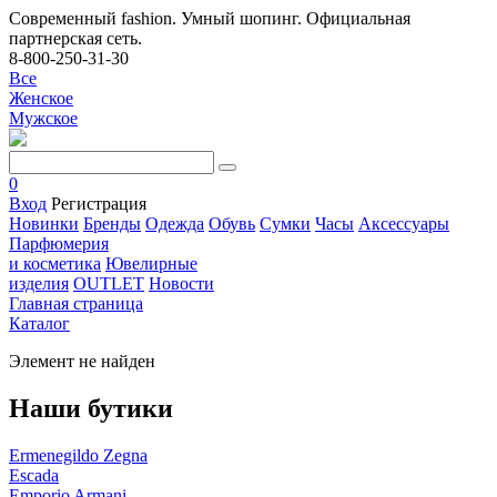
Современный fashion. Умный шопинг. Официальная
партнерская сеть.
8-800-250-31-30
Все
Женское
Мужское
0
Вход
Регистрация
Новинки
Бренды
Одежда
Обувь
Сумки
Часы
Аксессуары
Парфюмерия
и косметика
Ювелирные
изделия
OUTLET
Новости
Главная страница
Каталог
Элемент не найден
Наши бутики
Ermenegildo Zegna
Escada
Emporio Armani