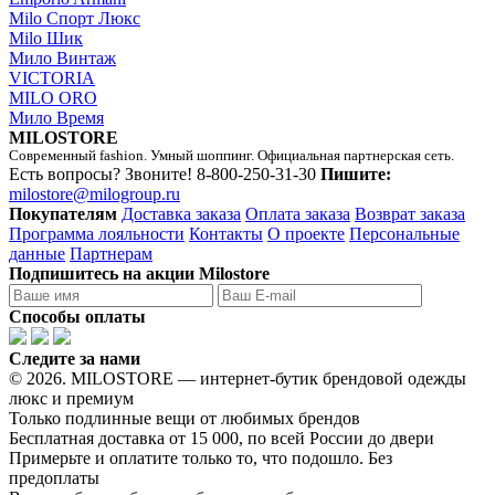
Milo Спорт Люкс
Milo Шик
Мило Винтаж
VICTORIA
MILO ORO
Мило Время
MILOSTORE
Современный fashion. Умный шоппинг. Официальная партнерская сеть.
Есть вопросы? Звоните!
8-800-250-31-30
Пишите:
milostore@milogroup.ru
Покупателям
Доставка заказа
Оплата заказа
Возврат заказа
Программа лояльности
Контакты
О проекте
Персональные
данные
Партнерам
Подпишитесь на акции Milostore
Способы оплаты
Следите за нами
© 2026. MILOSTORE — интернет-бутик брендовой одежды
люкс и премиум
Только подлинные вещи от любимых брендов
Бесплатная доставка от 15 000, по всей России до двери
Примерьте и оплатите только то, что подошло. Без
предоплаты