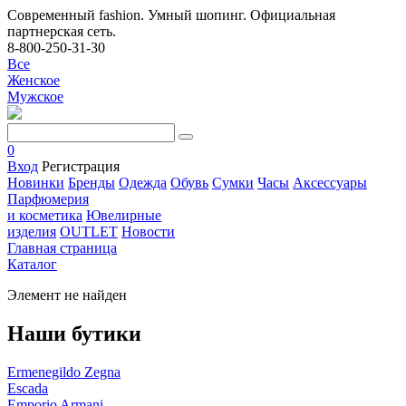
Современный fashion. Умный шопинг. Официальная
партнерская сеть.
8-800-250-31-30
Все
Женское
Мужское
0
Вход
Регистрация
Новинки
Бренды
Одежда
Обувь
Сумки
Часы
Аксессуары
Парфюмерия
и косметика
Ювелирные
изделия
OUTLET
Новости
Главная страница
Каталог
Элемент не найден
Наши бутики
Ermenegildo Zegna
Escada
Emporio Armani