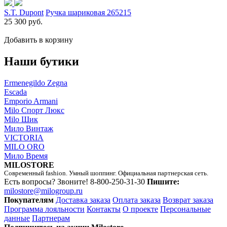
S.T. Dupont
Ручка шариковая 265215
25 300 руб.
Добавить в корзину
Наши бутики
Ermenegildo Zegna
Escada
Emporio Armani
Milo Спорт Люкс
Milo Шик
Мило Винтаж
VICTORIA
MILO ORO
Мило Время
MILOSTORE
Современный fashion. Умный шоппинг. Официальная партнерская сеть.
Есть вопросы? Звоните!
8-800-250-31-30
Пишите:
milostore@milogroup.ru
Покупателям
Доставка заказа
Оплата заказа
Возврат заказа
Программа лояльности
Контакты
О проекте
Персональные
данные
Партнерам