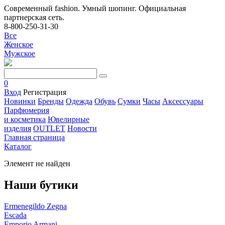
Современный fashion. Умный шопинг. Официальная
партнерская сеть.
8-800-250-31-30
Все
Женское
Мужское
0
Вход
Регистрация
Новинки
Бренды
Одежда
Обувь
Сумки
Часы
Аксессуары
Парфюмерия
и косметика
Ювелирные
изделия
OUTLET
Новости
Главная страница
Каталог
Элемент не найден
Наши бутики
Ermenegildo Zegna
Escada
Emporio Armani