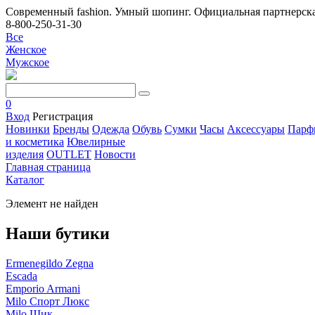
Современный fashion. Умный шопинг. Официальная партнерска
8-800-250-31-30
Все
Женское
Мужское
0
Вход
Регистрация
Новинки
Бренды
Одежда
Обувь
Сумки
Часы
Аксессуары
Парф
и косметика
Ювелирные
изделия
OUTLET
Новости
Главная страница
Каталог
Элемент не найден
Наши бутики
Ermenegildo Zegna
Escada
Emporio Armani
Milo Спорт Люкс
Milo Шик