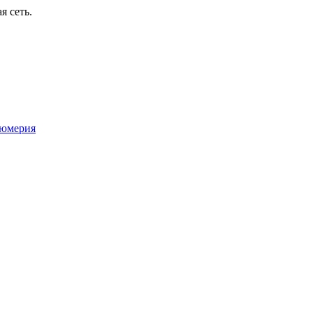
я сеть.
юмерия