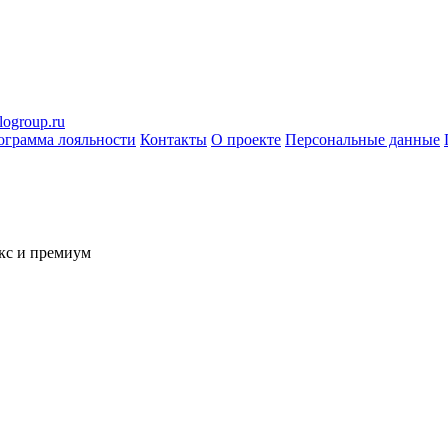
logroup.ru
ограмма лояльности
Контакты
О проекте
Персональные данные
кс и премиум