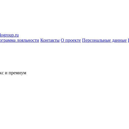
logroup.ru
ограмма лояльности
Контакты
О проекте
Персональные данные
кс и премиум