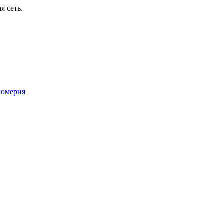
я сеть.
юмерия