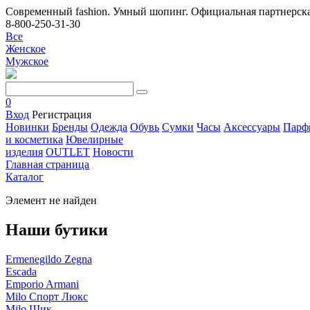
Современный fashion. Умный шопинг. Официальная партнерска
8-800-250-31-30
Все
Женское
Мужское
0
Вход
Регистрация
Новинки
Бренды
Одежда
Обувь
Сумки
Часы
Аксессуары
Парф
и косметика
Ювелирные
изделия
OUTLET
Новости
Главная страница
Каталог
Элемент не найден
Наши бутики
Ermenegildo Zegna
Escada
Emporio Armani
Milo Спорт Люкс
Milo Шик