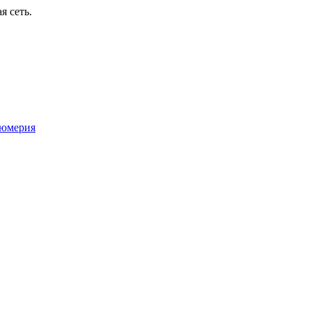
я сеть.
юмерия