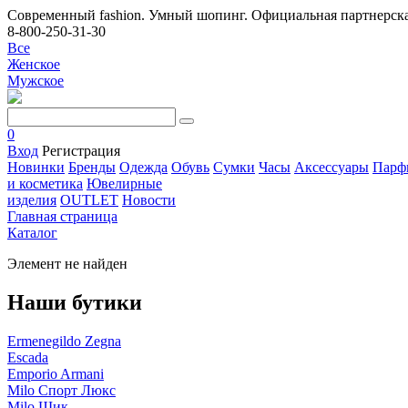
Современный fashion. Умный шопинг. Официальная партнерска
8-800-250-31-30
Все
Женское
Мужское
0
Вход
Регистрация
Новинки
Бренды
Одежда
Обувь
Сумки
Часы
Аксессуары
Парф
и косметика
Ювелирные
изделия
OUTLET
Новости
Главная страница
Каталог
Элемент не найден
Наши бутики
Ermenegildo Zegna
Escada
Emporio Armani
Milo Спорт Люкс
Milo Шик