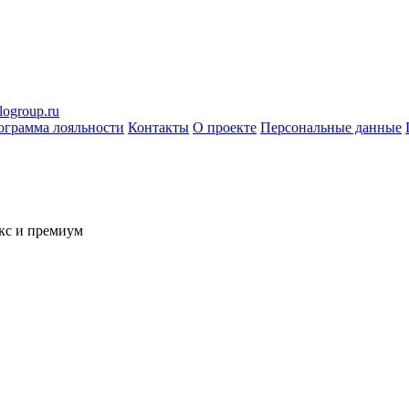
logroup.ru
ограмма лояльности
Контакты
О проекте
Персональные данные
кс и премиум