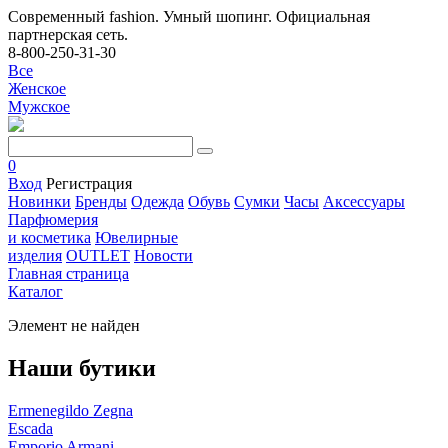
Современный fashion. Умный шопинг. Официальная
партнерская сеть.
8-800-250-31-30
Все
Женское
Мужское
0
Вход
Регистрация
Новинки
Бренды
Одежда
Обувь
Сумки
Часы
Аксессуары
Парфюмерия
и косметика
Ювелирные
изделия
OUTLET
Новости
Главная страница
Каталог
Элемент не найден
Наши бутики
Ermenegildo Zegna
Escada
Emporio Armani