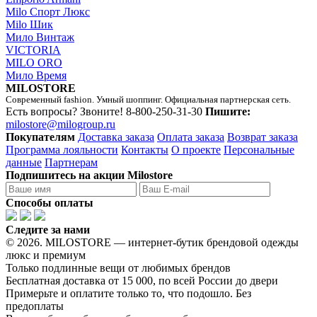
Milo Спорт Люкс
Milo Шик
Мило Винтаж
VICTORIA
MILO ORO
Мило Время
MILOSTORE
Современный fashion. Умный шоппинг. Официальная партнерская сеть.
Есть вопросы? Звоните!
8-800-250-31-30
Пишите:
milostore@milogroup.ru
Покупателям
Доставка заказа
Оплата заказа
Возврат заказа
Программа лояльности
Контакты
О проекте
Персональные
данные
Партнерам
Подпишитесь на акции Milostore
Способы оплаты
Следите за нами
© 2026. MILOSTORE — интернет-бутик брендовой одежды
люкс и премиум
Только подлинные вещи от любимых брендов
Бесплатная доставка от 15 000, по всей России до двери
Примерьте и оплатите только то, что подошло. Без
предоплаты