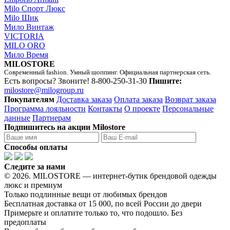
Milo Спорт Люкс
Milo Шик
Мило Винтаж
VICTORIA
MILO ORO
Мило Время
MILOSTORE
Современный fashion. Умный шоппинг. Официальная партнерская сеть.
Есть вопросы? Звоните!
8-800-250-31-30
Пишите:
milostore@milogroup.ru
Покупателям
Доставка заказа
Оплата заказа
Возврат заказа
Программа лояльности
Контакты
О проекте
Персональные
данные
Партнерам
Подпишитесь на акции Milostore
Способы оплаты
Следите за нами
© 2026. MILOSTORE — интернет-бутик брендовой одежды
люкс и премиум
Только подлинные вещи от любимых брендов
Бесплатная доставка от 15 000, по всей России до двери
Примерьте и оплатите только то, что подошло. Без
предоплаты