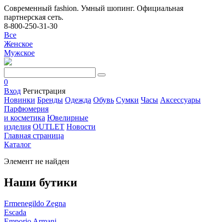
Современный fashion. Умный шопинг. Официальная
партнерская сеть.
8-800-250-31-30
Все
Женское
Мужское
0
Вход
Регистрация
Новинки
Бренды
Одежда
Обувь
Сумки
Часы
Аксессуары
Парфюмерия
и косметика
Ювелирные
изделия
OUTLET
Новости
Главная страница
Каталог
Элемент не найден
Наши бутики
Ermenegildo Zegna
Escada
Emporio Armani