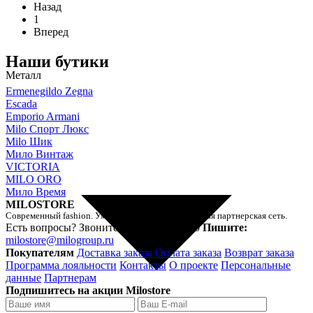
Назад
1
Вперед
Наши бутики
Металл
Ermenegildo Zegna
Escada
Emporio Armani
Milo Спорт Люкс
Milo Шик
Мило Винтаж
VICTORIA
MILO ORO
Мило Время
MILOSTORE
Современный fashion. Умный шоппинг. Официальная партнерская сеть.
Есть вопросы? Звоните!
8-800-250-31-30
Пишите:
milostore@milogroup.ru
Покупателям
Доставка заказа
Оплата заказа
Возврат заказа
Программа лояльности
Контакты
О проекте
Персональные
данные
Партнерам
Подпишитесь на акции Milostore