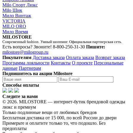
Milo Спорт Люкс
Milo Шик
Мило Винтаж
VICTORIA
MILO ORO
Мило Время
MILOSTORE
Современный fashion. Умный шоппинг. Официальная партнерская сеть.
Есть вопросы? Звоните!
8-800-250-31-30
Пишите:
milostore@milogroup.ru
Покупателям
Доставка заказа
Оплата заказа
Возврат заказа
Программа лояльности
Контакты
О проекте
Персональные
данные
Партнерам
Подпишитесь на акции Milostore
Способы оплаты
Следите за нами
© 2026. MILOSTORE — интернет-бутик брендовой одежды
люкс и премиум
Только подлинные вещи от любимых брендов
Бесплатная доставка от 15 000, по всей России до двери
Примерьте и оплатите только то, что подошло. Без
предоплаты