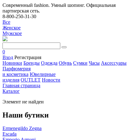
Современный fashion. Умный шопинг. Официальная
партнерская сеть.
8-800-250-31-30
Все
Женское
Мужское
0
Вход
Регистрация
Новинки
Бренды
Одежда
Обувь
Сумки
Часы
Аксессуары
Парфюмерия
и косметика
Ювелирные
изделия
OUTLET
Новости
Главная страница
Каталог
Элемент не найден
Наши бутики
Ermenegildo Zegna
Escada
Emporio Armani