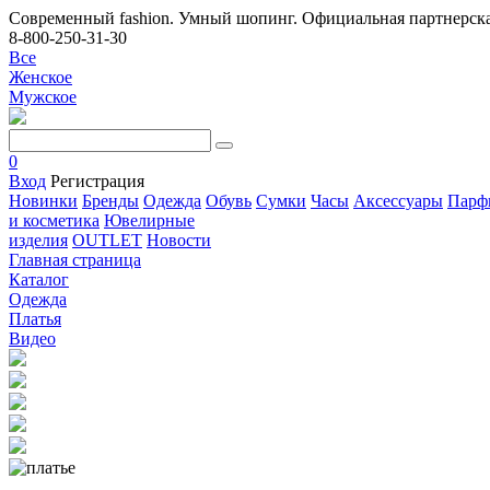
Современный fashion. Умный шопинг. Официальная партнерска
8-800-250-31-30
Все
Женское
Мужское
0
Вход
Регистрация
Новинки
Бренды
Одежда
Обувь
Сумки
Часы
Аксессуары
Парф
и косметика
Ювелирные
изделия
OUTLET
Новости
Главная страница
Каталог
Одежда
Платья
Видео