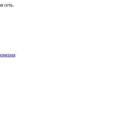
я сеть.
юмерия