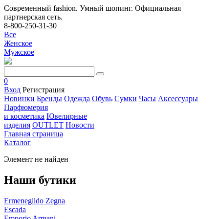
Современный fashion. Умный шопинг. Официальная
партнерская сеть.
8-800-250-31-30
Все
Женское
Мужское
0
Вход
Регистрация
Новинки
Бренды
Одежда
Обувь
Сумки
Часы
Аксессуары
Парфюмерия
и косметика
Ювелирные
изделия
OUTLET
Новости
Главная страница
Каталог
Элемент не найден
Наши бутики
Ermenegildo Zegna
Escada
Emporio Armani