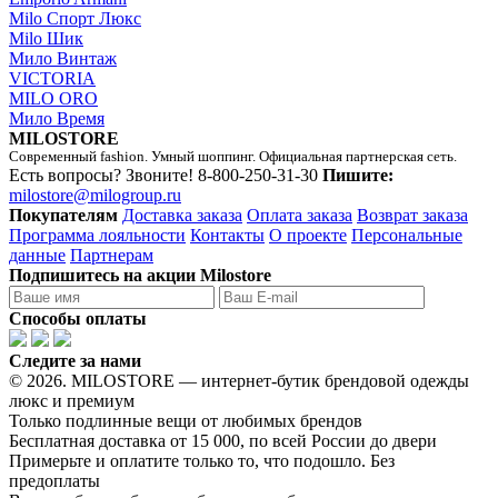
Milo Спорт Люкс
Milo Шик
Мило Винтаж
VICTORIA
MILO ORO
Мило Время
MILOSTORE
Современный fashion. Умный шоппинг. Официальная партнерская сеть.
Есть вопросы? Звоните!
8-800-250-31-30
Пишите:
milostore@milogroup.ru
Покупателям
Доставка заказа
Оплата заказа
Возврат заказа
Программа лояльности
Контакты
О проекте
Персональные
данные
Партнерам
Подпишитесь на акции Milostore
Способы оплаты
Следите за нами
© 2026. MILOSTORE — интернет-бутик брендовой одежды
люкс и премиум
Только подлинные вещи от любимых брендов
Бесплатная доставка от 15 000, по всей России до двери
Примерьте и оплатите только то, что подошло. Без
предоплаты