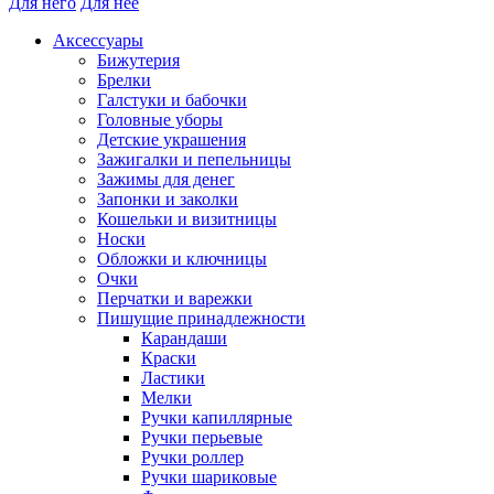
Для него
Для нее
Аксессуары
Бижутерия
Брелки
Галстуки и бабочки
Головные уборы
Детские украшения
Зажигалки и пепельницы
Зажимы для денег
Запонки и заколки
Кошельки и визитницы
Носки
Обложки и ключницы
Очки
Перчатки и варежки
Пишущие принадлежности
Карандаши
Краски
Ластики
Мелки
Ручки капиллярные
Ручки перьевые
Ручки роллер
Ручки шариковые