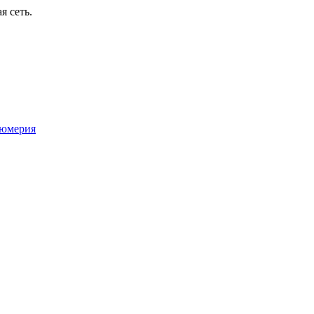
я сеть.
юмерия