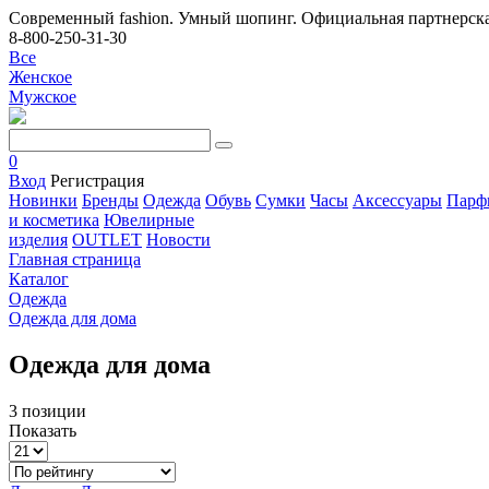
Современный fashion. Умный шопинг. Официальная партнерска
8-800-250-31-30
Все
Женское
Мужское
0
Вход
Регистрация
Новинки
Бренды
Одежда
Обувь
Сумки
Часы
Аксессуары
Парф
и косметика
Ювелирные
изделия
OUTLET
Новости
Главная страница
Каталог
Одежда
Одежда для дома
Одежда для дома
3 позиции
Показать