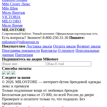
Milo Спорт Люкс
Milo Шик
Мило Винтаж
VICTORIA
MILO ORO
Мило Время
MILOSTORE
Современный fashion. Умный шоппинг. Официальная партнерская сеть.
Есть вопросы? Звоните!
8-800-250-31-30
Пишите:
milostore@milogroup.ru
Покупателям
Доставка заказа
Оплата заказа
Возврат заказа
Программа лояльности
Контакты
О проекте
Персональные
данные
Партнерам
Подпишитесь на акции Milostore
Способы оплаты
Следите за нами
© 2026. MILOSTORE — интернет-бутик брендовой одежды
люкс и премиум
Только подлинные вещи от любимых брендов
Бесплатная доставка от 15 000, по всей России до двери
Примерьте и оплатите только то, что подошло. Без
предоплаты