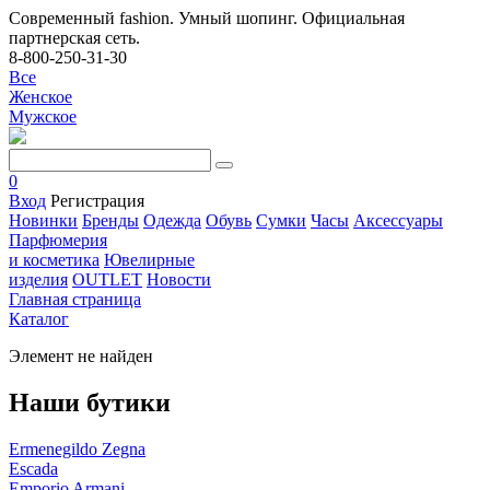
Современный fashion. Умный шопинг. Официальная
партнерская сеть.
8-800-250-31-30
Все
Женское
Мужское
0
Вход
Регистрация
Новинки
Бренды
Одежда
Обувь
Сумки
Часы
Аксессуары
Парфюмерия
и косметика
Ювелирные
изделия
OUTLET
Новости
Главная страница
Каталог
Элемент не найден
Наши бутики
Ermenegildo Zegna
Escada
Emporio Armani