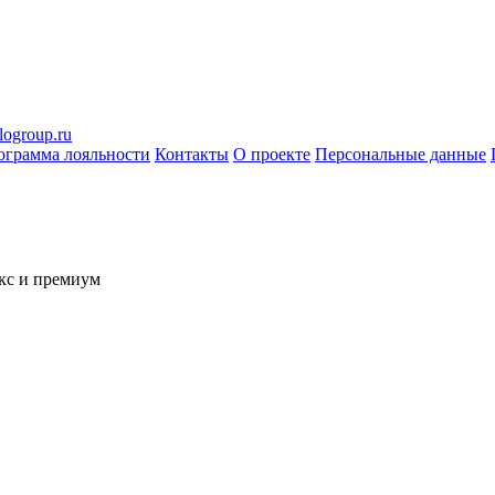
logroup.ru
ограмма лояльности
Контакты
О проекте
Персональные данные
кс и премиум