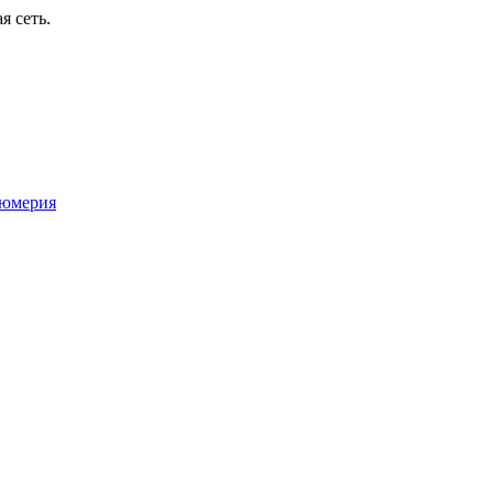
я сеть.
юмерия