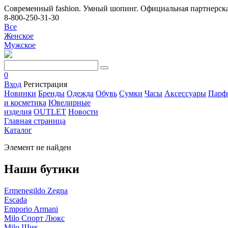
Современный fashion. Умный шопинг. Официальная партнерска
8-800-250-31-30
Все
Женское
Мужское
0
Вход
Регистрация
Новинки
Бренды
Одежда
Обувь
Сумки
Часы
Аксессуары
Парф
и косметика
Ювелирные
изделия
OUTLET
Новости
Главная страница
Каталог
Элемент не найден
Наши бутики
Ermenegildo Zegna
Escada
Emporio Armani
Milo Спорт Люкс
Milo Шик