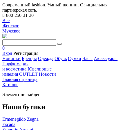
Современный fashion. Умный шопинг. Официальная
партнерская сеть.
8-800-250-31-30
Все
Женское
Мужское
0
Вход
Регистрация
Новинки
Бренды
Одежда
Обувь
Сумки
Часы
Аксессуары
Парфюмерия
и косметика
Ювелирные
изделия
OUTLET
Новости
Главная страница
Каталог
Элемент не найден
Наши бутики
Ermenegildo Zegna
Escada
Emporio Armani