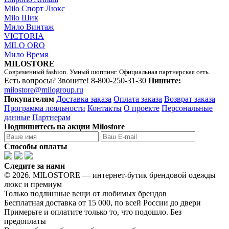
Milo Спорт Люкс
Milo Шик
Мило Винтаж
VICTORIA
MILO ORO
Мило Время
MILOSTORE
Современный fashion. Умный шоппинг. Официальная партнерская сеть.
Есть вопросы? Звоните!
8-800-250-31-30
Пишите:
milostore@milogroup.ru
Покупателям
Доставка заказа
Оплата заказа
Возврат заказа
Программа лояльности
Контакты
О проекте
Персональные
данные
Партнерам
Подпишитесь на акции Milostore
Способы оплаты
Следите за нами
© 2026. MILOSTORE — интернет-бутик брендовой одежды
люкс и премиум
Только подлинные вещи от любимых брендов
Бесплатная доставка от 15 000, по всей России до двери
Примерьте и оплатите только то, что подошло. Без
предоплаты